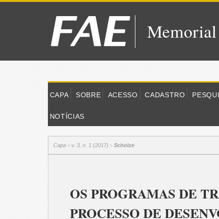
Memorial
CAPA
SOBRE
ACESSO
CADASTRO
PESQU
NOTÍCIAS
Capa
v. 3, n. 1 (2017)
Scholze
>
>
OS PROGRAMAS DE T
PROCESSO DE DESEN