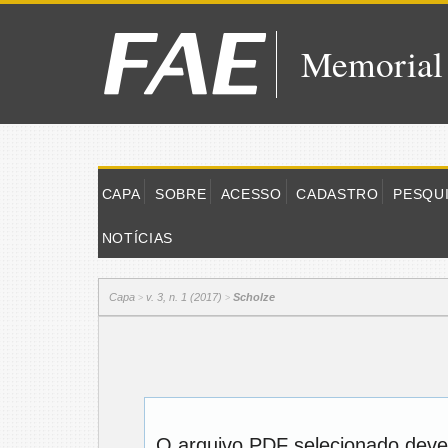
Memorial
CAPA
SOBRE
ACESSO
CADASTRO
PESQU
NOTÍCIAS
Capa
v. 3, n. 1 (2017)
Scholze
>
>
O arquivo PDF selecionado deve