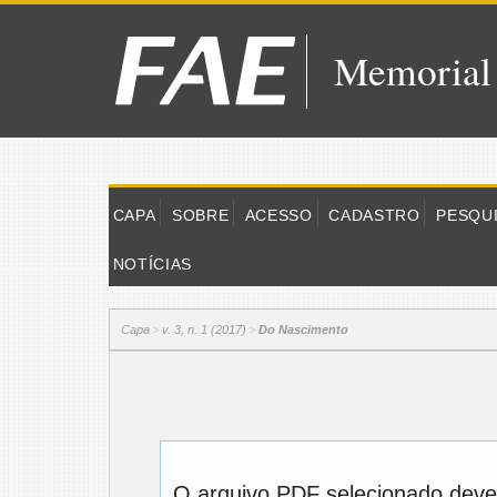
Memorial
CAPA
SOBRE
ACESSO
CADASTRO
PESQU
NOTÍCIAS
Capa
v. 3, n. 1 (2017)
Do Nascimento
>
>
O arquivo PDF selecionado deve