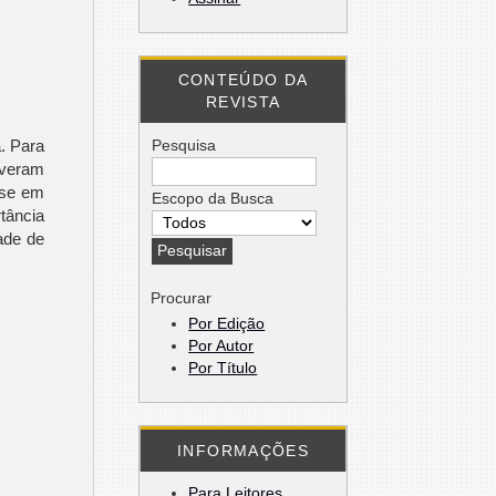
CONTEÚDO DA
REVISTA
Pesquisa
. Para
iveram
-se em
Escopo da Busca
tância
ade de
Procurar
Por Edição
Por Autor
Por Título
INFORMAÇÕES
Para Leitores