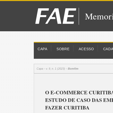
Memori
CAPA
SOBRE
ACESSO
CAD
Capa
v. 9, n. 1 (2023)
Bomfim
>
>
O E-COMMERCE CURITIBA
ESTUDO DE CASO DAS EMP
FAZER CURITIBA