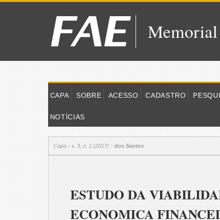
Memorial
CAPA
SOBRE
ACESSO
CADASTRO
PESQU
NOTÍCIAS
Capa
v. 3, n. 1 (2017)
dos Santos
>
>
ESTUDO DA VIABILID
ECONOMICA FINANCEI